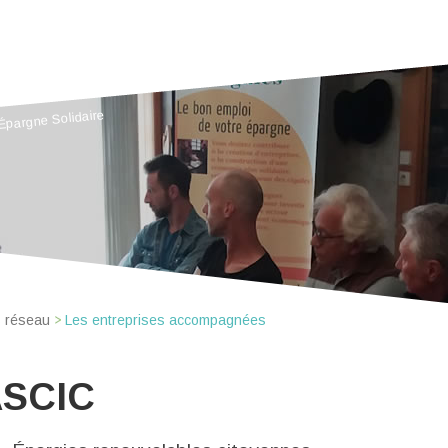
’Épargne Solidaire
s réseau
Les entreprises accompagnées
SCIC