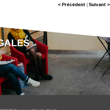
< Précédent
|
Suivant >
IGALES