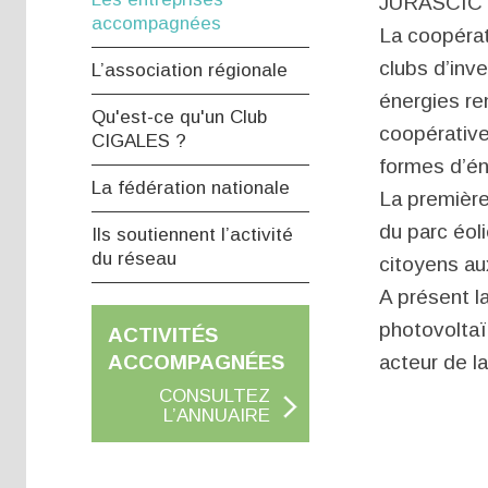
JURASCIC -
accompagnées
La coopérat
clubs d’inv
L’association régionale
énergies re
Qu'est-ce qu'un Club
coopérative
CIGALES ?
formes d’én
La fédération nationale
La première
du parc éol
Ils soutiennent l’activité
du réseau
citoyens au
A présent l
photovoltaïq
ACTIVITÉS
acteur de la
ACCOMPAGNÉES
CONSULTEZ
L’ANNUAIRE