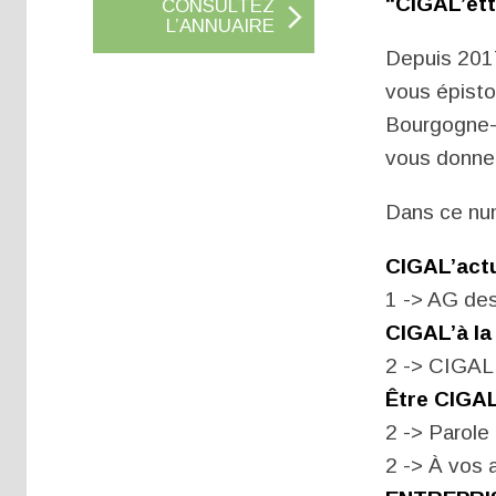
“CIGAL’ett
CONSULTEZ
L’ANNUAIRE
Depuis 2017
vous épist
Bourgogne-
vous donner
Dans ce num
CIGAL’act
1 -> AG d
CIGAL’à l
2 -> CIGAL
Être CIGA
2 -> Parole
2 -> À vos 