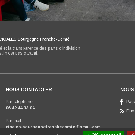
s CIGALES Bourgogne Franche-Comté
ité et la transparence des parts d’indivision
i n’est pas garanti.
NOUS CONTACTER
NOUS
Par téléphone:
Pag
06 42 44 33 04
Flux
Par mail:
cigales.bourgognefranchecomte@gmail.com