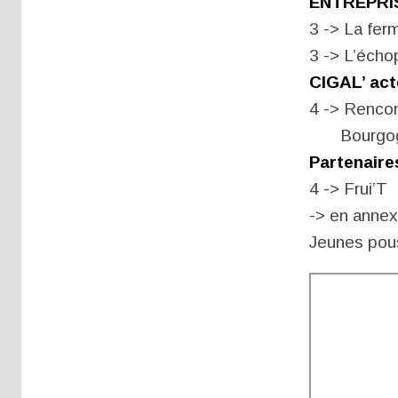
ENTREPRI
3 -> La fer
3 -> L’éch
CIGAL’ act
4 -> Renco
Bourgogn
Partenaire
4 -> Frui’T
-> en annex
Jeunes pou