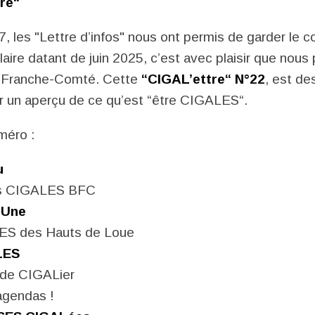
re“
, les "Lettre d’infos" nous ont permis de garder le c
olaire datant de juin 2025, c’est avec plaisir que nou
Franche-Comté. Cette
“CIGAL’ettre“ N°22
, est des
 un aperçu de ce qu’est “être CIGALES“.
éro :
u
es CIGALES BFC
a Une
ES des Hauts de Loue
LES
 de CIGALier
agendas !