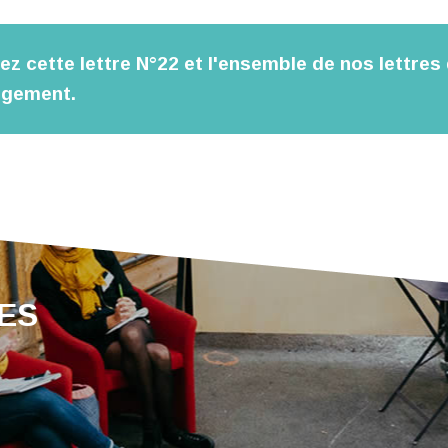
z cette lettre N°22 et l'ensemble de nos lettres 
rgement.
LES